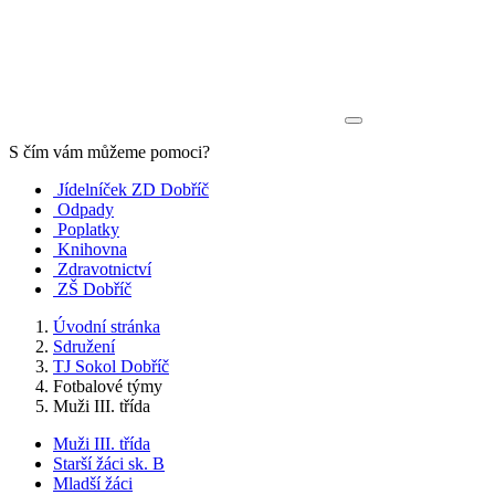
S čím vám můžeme pomoci?
Jídelníček ZD Dobříč
Odpady
Poplatky
Knihovna
Zdravotnictví
ZŠ Dobříč
Úvodní stránka
Sdružení
TJ Sokol Dobříč
Fotbalové týmy
Muži III. třída
Muži III. třída
Starší žáci sk. B
Mladší žáci