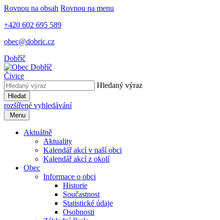
Rovnou na obsah
Rovnou na menu
+420 602 695 589
obec@dobric.cz
Dobříč
Čivice
Hledaný výraz
Hledat
rozšířené vyhledávání
Menu
Aktuálně
Aktuality
Kalendář akcí v naší obci
Kalendář akcí z okolí
Obec
Informace o obci
Historie
Součastnost
Statistické údaje
Osobnosti