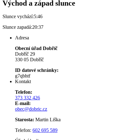
Východ a západ slunce
Slunce vychází:
5:46
Slunce zapadá:
20:37
Adresa
Obecní úřad Dobříč
Dobříč 29
330 05 Dobříč
ID datové schránky:
g7qbhtf
Kontakt
Telefon:
373 332 426
E-mail:
obec@dobric.cz
Starosta:
Martin Liška
Telefon:
602 695 589