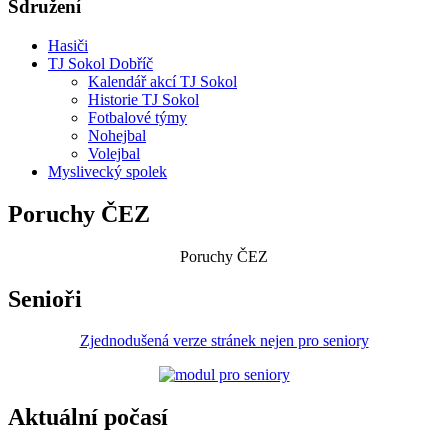
Sdružení
Hasiči
TJ Sokol Dobříč
Kalendář akcí TJ Sokol
Historie TJ Sokol
Fotbalové týmy
Nohejbal
Volejbal
Myslivecký spolek
Poruchy ČEZ
Poruchy ČEZ
Senioři
Zjednodušená verze stránek nejen pro seniory
Aktuální počasí