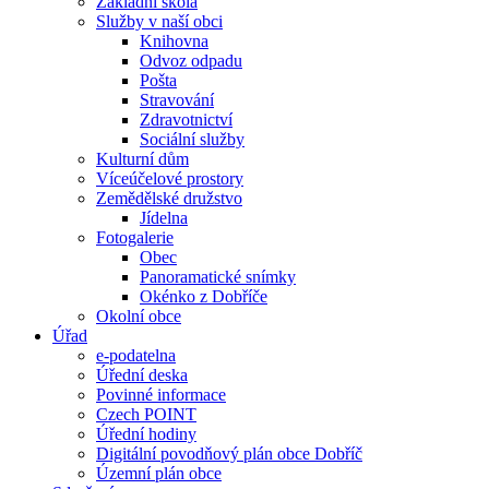
Základní škola
Služby v naší obci
Knihovna
Odvoz odpadu
Pošta
Stravování
Zdravotnictví
Sociální služby
Kulturní dům
Víceúčelové prostory
Zemědělské družstvo
Jídelna
Fotogalerie
Obec
Panoramatické snímky
Okénko z Dobříče
Okolní obce
Úřad
e-podatelna
Úřední deska
Povinné informace
Czech POINT
Úřední hodiny
Digitální povodňový plán obce Dobříč
Územní plán obce