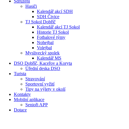
Sdružení
Hasiči
Kalendář akcí SDH
SDH Čivice
TJ Sokol Dobříč
Kalendář akcí TJ Sokol
Historie TJ Sokol
Fotbalové týmy
Nohejbal
Volejbal
Myslivecký spolek
Kalendář MS
DSO Dobříč, Kaceřov a Koryta
Úřední deska DSO
Turista
Stravování
Sportovní vyžití
Tipy na výlety v okolí
Kontakty
Mobilní aplikace
Senioři APP
Dotace