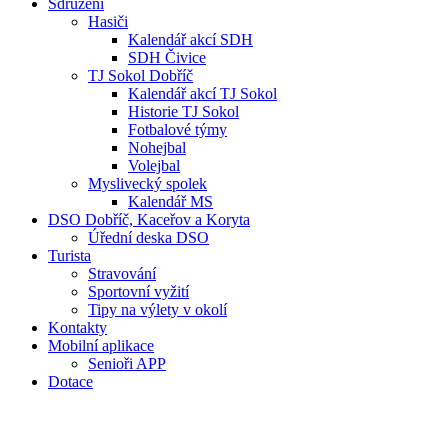
Sdružení
Hasiči
Kalendář akcí SDH
SDH Čivice
TJ Sokol Dobříč
Kalendář akcí TJ Sokol
Historie TJ Sokol
Fotbalové týmy
Nohejbal
Volejbal
Myslivecký spolek
Kalendář MS
DSO Dobříč, Kaceřov a Koryta
Úřední deska DSO
Turista
Stravování
Sportovní vyžití
Tipy na výlety v okolí
Kontakty
Mobilní aplikace
Senioři APP
Dotace