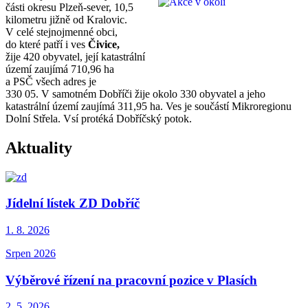
části okresu Plzeň-sever, 10,5
kilometru jižně od Kralovic.
V celé stejnojmenné obci,
do které patří i ves
Čivice,
žije 420 obyvatel, její katastrální
území zaujímá 710,96 ha
a PSČ všech adres je
330 05. V samotném Dobříči žije okolo 330 obyvatel a jeho
katastrální území zaujímá 311,95 ha. Ves je součástí Mikroregionu
Dolní Střela. Vsí protéká Dobříčský potok.
Aktuality
Jídelní lístek ZD Dobříč
1. 8.
2026
Srpen 2026
Výběrové řízení na pracovní pozice v Plasích
2. 5.
2026