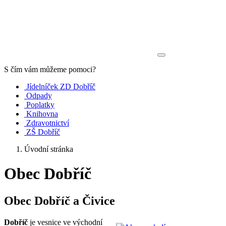
S čím vám můžeme pomoci?
Jídelníček ZD Dobříč
Odpady
Poplatky
Knihovna
Zdravotnictví
ZŠ Dobříč
Úvodní stránka
Obec Dobříč
Obec Dobříč a Čivice
Dobříč
je vesnice ve východní