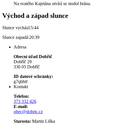
Na svatého Kajetána otvírá se stodol brána.
Východ a západ slunce
Slunce vychází:
5:44
Slunce zapadá:
20:39
Adresa
Obecní úřad Dobříč
Dobříč 29
330 05 Dobříč
ID datové schránky:
g7qbhtf
Kontakt
Telefon:
373 332 426
E-mail:
obec@dobric.cz
Starosta:
Martin Liška