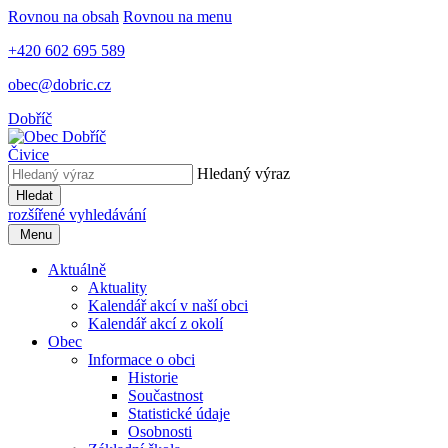
Rovnou na obsah
Rovnou na menu
+420 602 695 589
obec@dobric.cz
Dobříč
Čivice
Hledaný výraz
Hledat
rozšířené vyhledávání
Menu
Aktuálně
Aktuality
Kalendář akcí v naší obci
Kalendář akcí z okolí
Obec
Informace o obci
Historie
Součastnost
Statistické údaje
Osobnosti