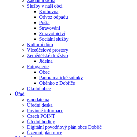
Základní škola
Služby v naší obci
Knihovna
Odvoz odpadu
Pošta
Stravování
Zdravotnictví
Sociální služby
Kulturní dům
Víceúčelové prostory
Zemědělské družstvo
Jídelna
Fotogalerie
Obec
Panoramatické snímky
Okénko z Dobříče
Okolní obce
Úřad
e-podatelna
Úřední deska
Povinné informace
Czech POINT
Úřední hodiny
Digitální povodňový plán obce Dobříč
Územní plán obce