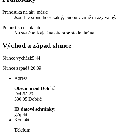
Pranostika na akt. měsíc
Jsou-li v srpnu hory kalný, budou v zimě mrazy valný.
Pranostika na akt. den
Na svatého Kajetána otvírá se stodol brána.
Východ a západ slunce
Slunce vychází:
5:44
Slunce zapadá:
20:39
Adresa
Obecní úřad Dobříč
Dobříč 29
330 05 Dobříč
ID datové schránky:
g7qbhtf
Kontakt
Telefon: