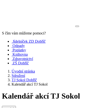
S čím vám můžeme pomoci?
Jídelníček ZD Dobříč
Odpady
Poplatky
Knihovna
Zdravotnictví
ZŠ Dobříč
Úvodní stránka
Sdružení
TJ Sokol Dobříč
Kalendář akcí TJ Sokol
Kalendář akcí TJ Sokol