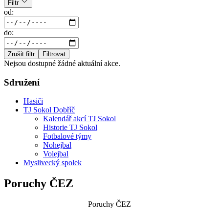
Filtr
od:
do:
Zrušit filtr
Filtrovat
Nejsou dostupné žádné aktuální akce.
Sdružení
Hasiči
TJ Sokol Dobříč
Kalendář akcí TJ Sokol
Historie TJ Sokol
Fotbalové týmy
Nohejbal
Volejbal
Myslivecký spolek
Poruchy ČEZ
Poruchy ČEZ