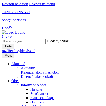
Rovnou na obsah
Rovnou na menu
+420 602 695 589
obec@dobric.cz
Dobříč
Čivice
Hledaný výraz
Hledat
rozšířené vyhledávání
Menu
Aktuálně
Aktuality
Kalendář akcí v naší obci
Kalendář akcí z okolí
Obec
Informace o obci
Historie
Součastnost
Statistické údaje
Osobnosti