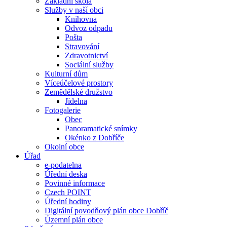
Základní škola
Služby v naší obci
Knihovna
Odvoz odpadu
Pošta
Stravování
Zdravotnictví
Sociální služby
Kulturní dům
Víceúčelové prostory
Zemědělské družstvo
Jídelna
Fotogalerie
Obec
Panoramatické snímky
Okénko z Dobříče
Okolní obce
Úřad
e-podatelna
Úřední deska
Povinné informace
Czech POINT
Úřední hodiny
Digitální povodňový plán obce Dobříč
Územní plán obce