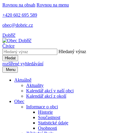
Rovnou na obsah
Rovnou na menu
+420 602 695 589
obec@dobric.cz
Dobříč
Čivice
Hledaný výraz
Hledat
rozšířené vyhledávání
Menu
Aktuálně
Aktuality
Kalendář akcí v naší obci
Kalendář akcí z okolí
Obec
Informace o obci
Historie
Součastnost
Statistické údaje
Osobnosti