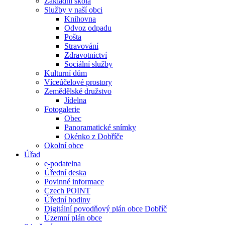
Základní škola
Služby v naší obci
Knihovna
Odvoz odpadu
Pošta
Stravování
Zdravotnictví
Sociální služby
Kulturní dům
Víceúčelové prostory
Zemědělské družstvo
Jídelna
Fotogalerie
Obec
Panoramatické snímky
Okénko z Dobříče
Okolní obce
Úřad
e-podatelna
Úřední deska
Povinné informace
Czech POINT
Úřední hodiny
Digitální povodňový plán obce Dobříč
Územní plán obce