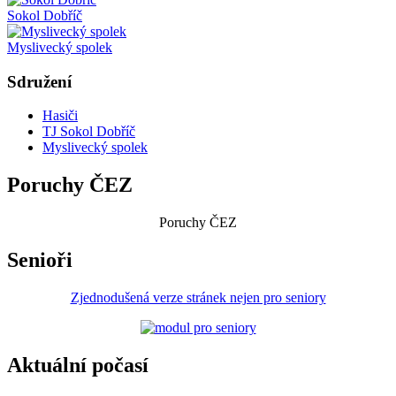
Sokol Dobříč
Myslivecký spolek
Sdružení
Hasiči
TJ Sokol Dobříč
Myslivecký spolek
Poruchy ČEZ
Poruchy ČEZ
Senioři
Zjednodušená verze stránek nejen pro seniory
Aktuální počasí