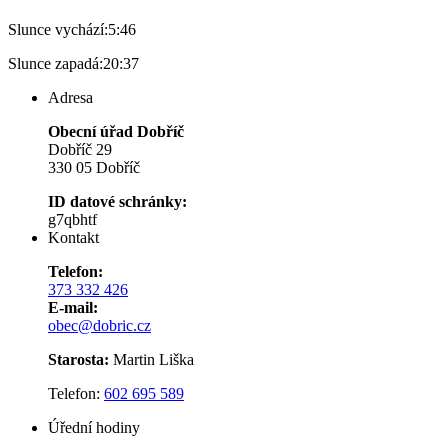
Slunce vychází:
5:46
Slunce zapadá:
20:37
Adresa
Obecní úřad Dobříč
Dobříč 29
330 05 Dobříč
ID datové schránky:
g7qbhtf
Kontakt
Telefon:
373 332 426
E-mail:
obec@dobric.cz
Starosta:
Martin Liška
Telefon:
602 695 589
Úřední hodiny