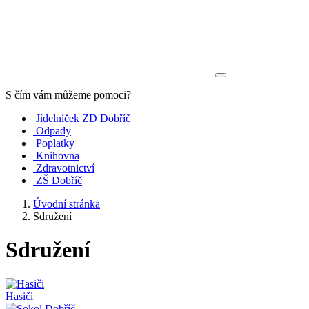
S čím vám můžeme pomoci?
Jídelníček ZD Dobříč
Odpady
Poplatky
Knihovna
Zdravotnictví
ZŠ Dobříč
Úvodní stránka
Sdružení
Sdružení
Hasiči