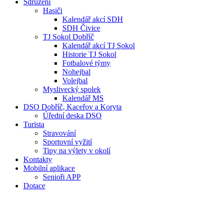
Sdružení
Hasiči
Kalendář akcí SDH
SDH Čivice
TJ Sokol Dobříč
Kalendář akcí TJ Sokol
Historie TJ Sokol
Fotbalové týmy
Nohejbal
Volejbal
Myslivecký spolek
Kalendář MS
DSO Dobříč, Kaceřov a Koryta
Úřední deska DSO
Turista
Stravování
Sportovní vyžití
Tipy na výlety v okolí
Kontakty
Mobilní aplikace
Senioři APP
Dotace