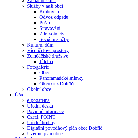
Základní škola
Služby v naší obci
Knihovna
Odvoz odpadu
Pošta
Stravování
Zdravotnictví
Sociální služby
Kulturní dům
Víceúčelové prostory
Zemědělské družstvo
Jídelna
Fotogalerie
Obec
Panoramatické snímky
Okénko z Dobříče
Okolní obce
Úřad
e-podatelna
Úřední deska
Povinné informace
Czech POINT
Úřední hodiny
Digitální povodňový plán obce Dobříč
Územní plán obce