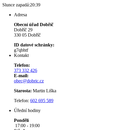
Slunce zapadá:
20:39
Adresa
Obecní úřad Dobříč
Dobříč 29
330 05 Dobříč
ID datové schránky:
g7qbhtf
Kontakt
Telefon:
373 332 426
E-mail:
obec@dobric.cz
Starosta:
Martin Liška
Telefon:
602 695 589
Úřední hodiny
Pondělí
17:00 - 19:00