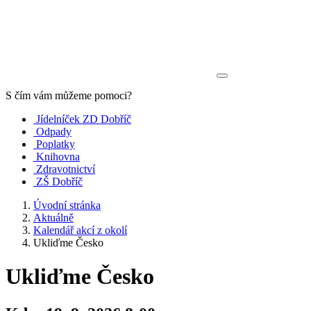
S čím vám můžeme pomoci?
Jídelníček ZD Dobříč
Odpady
Poplatky
Knihovna
Zdravotnictví
ZŠ Dobříč
Úvodní stránka
Aktuálně
Kalendář akcí z okolí
Ukliďme Česko
Ukliďme Česko