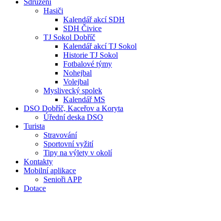
Sdružení
Hasiči
Kalendář akcí SDH
SDH Čivice
TJ Sokol Dobříč
Kalendář akcí TJ Sokol
Historie TJ Sokol
Fotbalové týmy
Nohejbal
Volejbal
Myslivecký spolek
Kalendář MS
DSO Dobříč, Kaceřov a Koryta
Úřední deska DSO
Turista
Stravování
Sportovní vyžití
Tipy na výlety v okolí
Kontakty
Mobilní aplikace
Senioři APP
Dotace