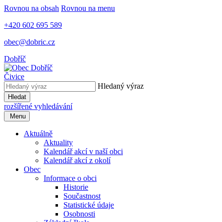
Rovnou na obsah
Rovnou na menu
+420 602 695 589
obec@dobric.cz
Dobříč
Čivice
Hledaný výraz
Hledat
rozšířené vyhledávání
Menu
Aktuálně
Aktuality
Kalendář akcí v naší obci
Kalendář akcí z okolí
Obec
Informace o obci
Historie
Součastnost
Statistické údaje
Osobnosti