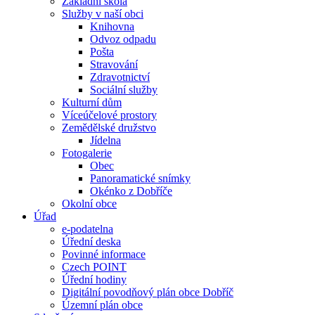
Základní škola
Služby v naší obci
Knihovna
Odvoz odpadu
Pošta
Stravování
Zdravotnictví
Sociální služby
Kulturní dům
Víceúčelové prostory
Zemědělské družstvo
Jídelna
Fotogalerie
Obec
Panoramatické snímky
Okénko z Dobříče
Okolní obce
Úřad
e-podatelna
Úřední deska
Povinné informace
Czech POINT
Úřední hodiny
Digitální povodňový plán obce Dobříč
Územní plán obce