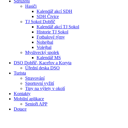
Sdružení
Hasiči
Kalendář akcí SDH
SDH Čivice
TJ Sokol Dobříč
Kalendář akcí TJ Sokol
Historie TJ Sokol
Fotbalové týmy
Nohejbal
Volejbal
Myslivecký spolek
Kalendář MS
DSO Dobříč, Kaceřov a Koryta
Úřední deska DSO
Turista
Stravování
Sportovní vyžití
Tipy na výlety v okolí
Kontakty
Mobilní aplikace
Senioři APP
Dotace