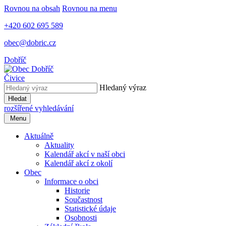
Rovnou na obsah
Rovnou na menu
+420 602 695 589
obec@dobric.cz
Dobříč
Čivice
Hledaný výraz
Hledat
rozšířené vyhledávání
Menu
Aktuálně
Aktuality
Kalendář akcí v naší obci
Kalendář akcí z okolí
Obec
Informace o obci
Historie
Součastnost
Statistické údaje
Osobnosti