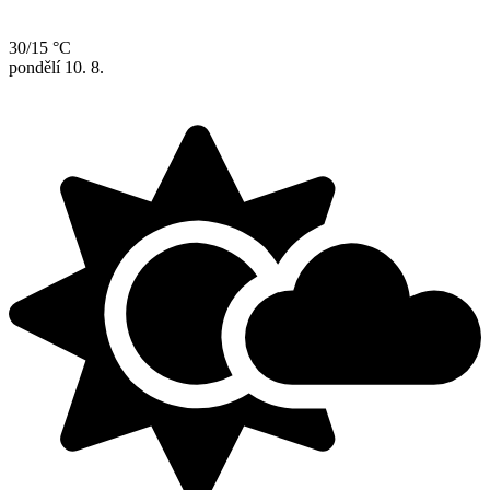
30/15 °C
pondělí
10. 8.