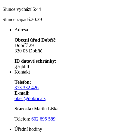
Slunce vychází:
5:44
Slunce zapadá:
20:39
Adresa
Obecní úřad Dobříč
Dobříč 29
330 05 Dobříč
ID datové schránky:
g7qbhtf
Kontakt
Telefon:
373 332 426
E-mail:
obec@dobric.cz
Starosta:
Martin Liška
Telefon:
602 695 589
Úřední hodiny