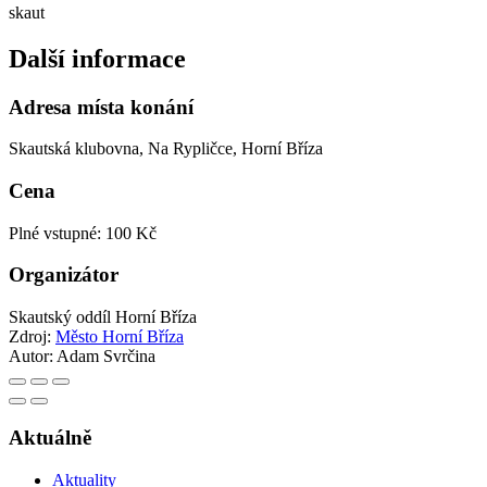
skaut
Další informace
Adresa místa konání
Skautská klubovna, Na Rypličce, Horní Bříza
Cena
Plné vstupné: 100 Kč
Organizátor
Skautský oddíl Horní Bříza
Zdroj:
Město Horní Bříza
Autor:
Adam Svrčina
Aktuálně
Aktuality