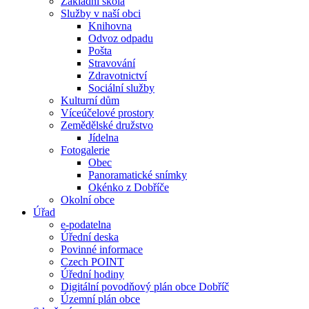
Základní škola
Služby v naší obci
Knihovna
Odvoz odpadu
Pošta
Stravování
Zdravotnictví
Sociální služby
Kulturní dům
Víceúčelové prostory
Zemědělské družstvo
Jídelna
Fotogalerie
Obec
Panoramatické snímky
Okénko z Dobříče
Okolní obce
Úřad
e-podatelna
Úřední deska
Povinné informace
Czech POINT
Úřední hodiny
Digitální povodňový plán obce Dobříč
Územní plán obce