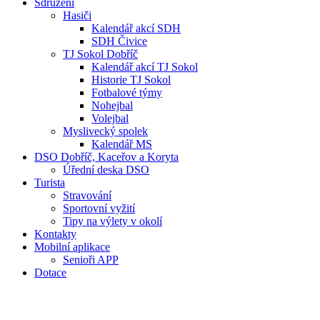
Sdružení
Hasiči
Kalendář akcí SDH
SDH Čivice
TJ Sokol Dobříč
Kalendář akcí TJ Sokol
Historie TJ Sokol
Fotbalové týmy
Nohejbal
Volejbal
Myslivecký spolek
Kalendář MS
DSO Dobříč, Kaceřov a Koryta
Úřední deska DSO
Turista
Stravování
Sportovní vyžití
Tipy na výlety v okolí
Kontakty
Mobilní aplikace
Senioři APP
Dotace