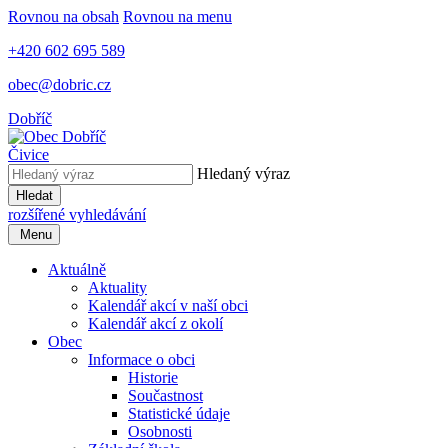
Rovnou na obsah
Rovnou na menu
+420 602 695 589
obec@dobric.cz
Dobříč
Čivice
Hledaný výraz
Hledat
rozšířené vyhledávání
Menu
Aktuálně
Aktuality
Kalendář akcí v naší obci
Kalendář akcí z okolí
Obec
Informace o obci
Historie
Součastnost
Statistické údaje
Osobnosti