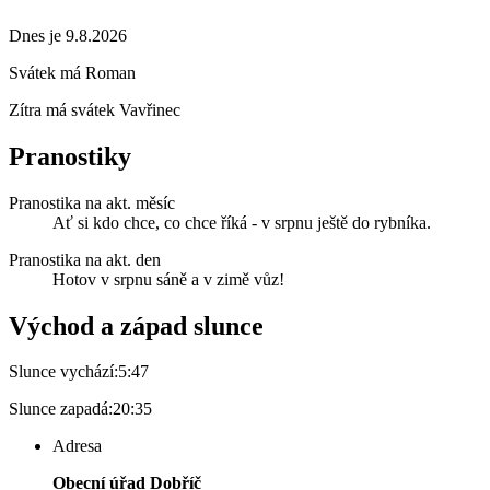
Dnes je 9.8.2026
Svátek má
Roman
Zítra má svátek
Vavřinec
Pranostiky
Pranostika na akt. měsíc
Ať si kdo chce, co chce říká - v srpnu ještě do rybníka.
Pranostika na akt. den
Hotov v srpnu sáně a v zimě vůz!
Východ a západ slunce
Slunce vychází:
5:47
Slunce zapadá:
20:35
Adresa
Obecní úřad Dobříč