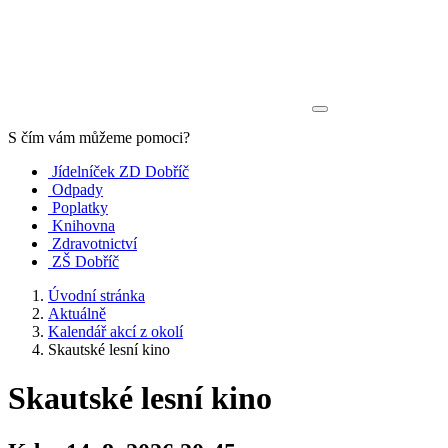
S čím vám můžeme pomoci?
Jídelníček ZD Dobříč
Odpady
Poplatky
Knihovna
Zdravotnictví
ZŠ Dobříč
Úvodní stránka
Aktuálně
Kalendář akcí z okolí
Skautské lesní kino
Skautské lesní kino