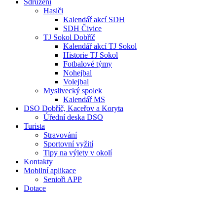
Sdružení
Hasiči
Kalendář akcí SDH
SDH Čivice
TJ Sokol Dobříč
Kalendář akcí TJ Sokol
Historie TJ Sokol
Fotbalové týmy
Nohejbal
Volejbal
Myslivecký spolek
Kalendář MS
DSO Dobříč, Kaceřov a Koryta
Úřední deska DSO
Turista
Stravování
Sportovní vyžití
Tipy na výlety v okolí
Kontakty
Mobilní aplikace
Senioři APP
Dotace