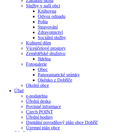
Základní škola
Služby v naší obci
Knihovna
Odvoz odpadu
Pošta
Stravování
Zdravotnictví
Sociální služby
Kulturní dům
Víceúčelové prostory
Zemědělské družstvo
Jídelna
Fotogalerie
Obec
Panoramatické snímky
Okénko z Dobříče
Okolní obce
Úřad
e-podatelna
Úřední deska
Povinné informace
Czech POINT
Úřední hodiny
Digitální povodňový plán obce Dobříč
Územní plán obce