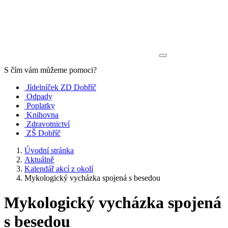
S čím vám můžeme pomoci?
Jídelníček ZD Dobříč
Odpady
Poplatky
Knihovna
Zdravotnictví
ZŠ Dobříč
Úvodní stránka
Aktuálně
Kalendář akcí z okolí
Mykologický vycházka spojená s besedou
Mykologický vycházka spojená
s besedou