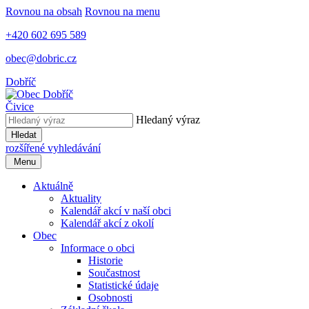
Rovnou na obsah
Rovnou na menu
+420 602 695 589
obec@dobric.cz
Dobříč
Čivice
Hledaný výraz
Hledat
rozšířené vyhledávání
Menu
Aktuálně
Aktuality
Kalendář akcí v naší obci
Kalendář akcí z okolí
Obec
Informace o obci
Historie
Součastnost
Statistické údaje
Osobnosti