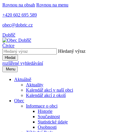
Rovnou na obsah
Rovnou na menu
+420 602 695 589
obec@dobric.cz
Dobříč
Čivice
Hledaný výraz
Hledat
rozšířené vyhledávání
Menu
Aktuálně
Aktuality
Kalendář akcí v naší obci
Kalendář akcí z okolí
Obec
Informace o obci
Historie
Součastnost
Statistické údaje
Osobnosti