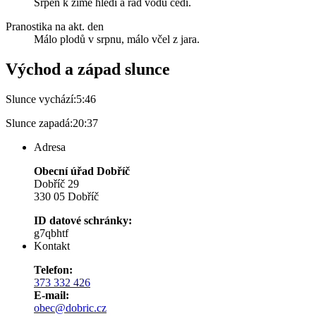
Srpen k zimě hledí a rád vodu cedí.
Pranostika na akt. den
Málo plodů v srpnu, málo včel z jara.
Východ a západ slunce
Slunce vychází:
5:46
Slunce zapadá:
20:37
Adresa
Obecní úřad Dobříč
Dobříč 29
330 05 Dobříč
ID datové schránky:
g7qbhtf
Kontakt
Telefon:
373 332 426
E-mail:
obec@dobric.cz