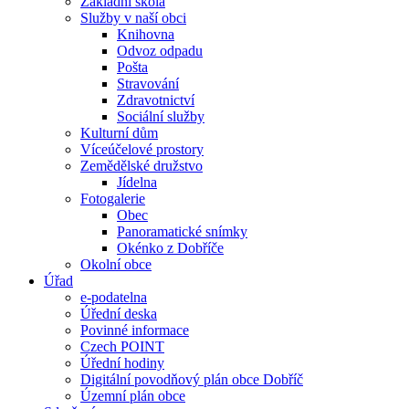
Základní škola
Služby v naší obci
Knihovna
Odvoz odpadu
Pošta
Stravování
Zdravotnictví
Sociální služby
Kulturní dům
Víceúčelové prostory
Zemědělské družstvo
Jídelna
Fotogalerie
Obec
Panoramatické snímky
Okénko z Dobříče
Okolní obce
Úřad
e-podatelna
Úřední deska
Povinné informace
Czech POINT
Úřední hodiny
Digitální povodňový plán obce Dobříč
Územní plán obce