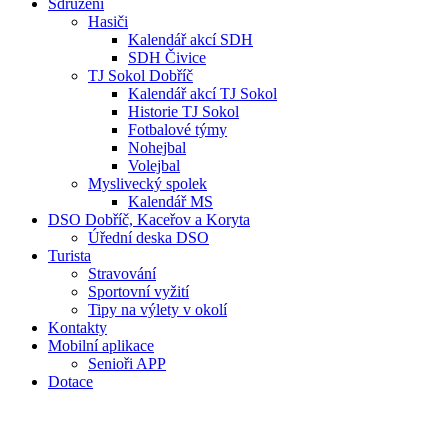
Sdružení
Hasiči
Kalendář akcí SDH
SDH Čivice
TJ Sokol Dobříč
Kalendář akcí TJ Sokol
Historie TJ Sokol
Fotbalové týmy
Nohejbal
Volejbal
Myslivecký spolek
Kalendář MS
DSO Dobříč, Kaceřov a Koryta
Úřední deska DSO
Turista
Stravování
Sportovní vyžití
Tipy na výlety v okolí
Kontakty
Mobilní aplikace
Senioři APP
Dotace