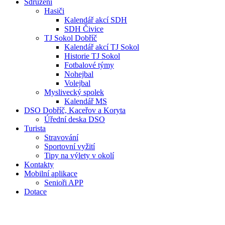
Sdružení
Hasiči
Kalendář akcí SDH
SDH Čivice
TJ Sokol Dobříč
Kalendář akcí TJ Sokol
Historie TJ Sokol
Fotbalové týmy
Nohejbal
Volejbal
Myslivecký spolek
Kalendář MS
DSO Dobříč, Kaceřov a Koryta
Úřední deska DSO
Turista
Stravování
Sportovní vyžití
Tipy na výlety v okolí
Kontakty
Mobilní aplikace
Senioři APP
Dotace