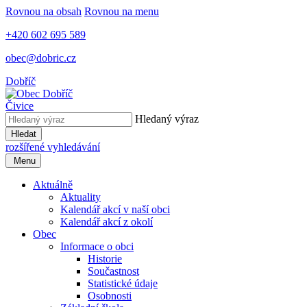
Rovnou na obsah
Rovnou na menu
+420 602 695 589
obec@dobric.cz
Dobříč
Čivice
Hledaný výraz
Hledat
rozšířené vyhledávání
Menu
Aktuálně
Aktuality
Kalendář akcí v naší obci
Kalendář akcí z okolí
Obec
Informace o obci
Historie
Součastnost
Statistické údaje
Osobnosti