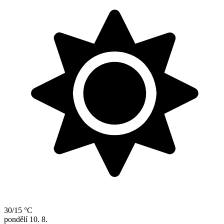
30/15 °C
pondělí
10. 8.