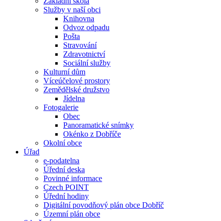
Základní škola
Služby v naší obci
Knihovna
Odvoz odpadu
Pošta
Stravování
Zdravotnictví
Sociální služby
Kulturní dům
Víceúčelové prostory
Zemědělské družstvo
Jídelna
Fotogalerie
Obec
Panoramatické snímky
Okénko z Dobříče
Okolní obce
Úřad
e-podatelna
Úřední deska
Povinné informace
Czech POINT
Úřední hodiny
Digitální povodňový plán obce Dobříč
Územní plán obce