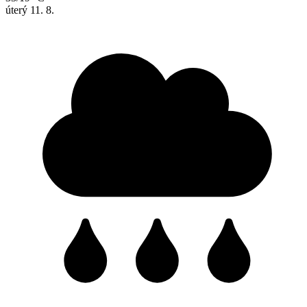
úterý
11. 8.