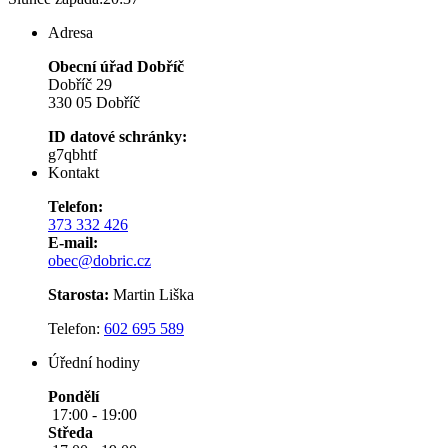
Adresa
Obecní úřad Dobříč
Dobříč 29
330 05 Dobříč
ID datové schránky:
g7qbhtf
Kontakt
Telefon:
373 332 426
E-mail:
obec@dobric.cz
Starosta:
Martin Liška
Telefon:
602 695 589
Úřední hodiny
Pondělí
17:00 - 19:00
Středa