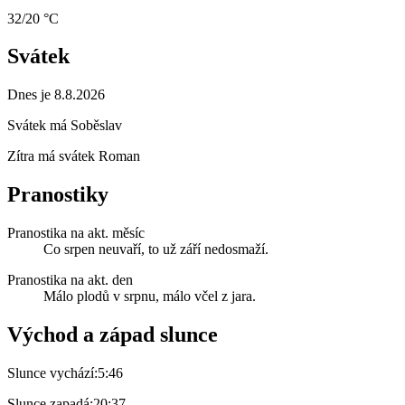
32/20 °C
Svátek
Dnes je 8.8.2026
Svátek má
Soběslav
Zítra má svátek
Roman
Pranostiky
Pranostika na akt. měsíc
Co srpen neuvaří, to už září nedosmaží.
Pranostika na akt. den
Málo plodů v srpnu, málo včel z jara.
Východ a západ slunce
Slunce vychází:
5:46
Slunce zapadá:
20:37