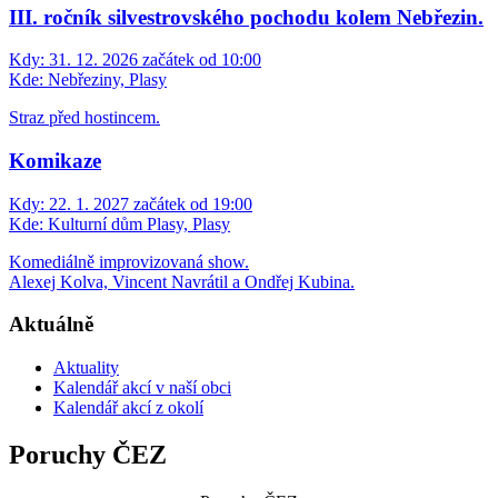
III. ročník silvestrovského pochodu kolem Nebřezin.
Kdy:
31. 12. 2026 začátek od 10:00
Kde:
Nebřeziny, Plasy
Straz před hostincem.
Komikaze
Kdy:
22. 1. 2027 začátek od 19:00
Kde:
Kulturní dům Plasy, Plasy
Komediálně improvizovaná show.
Alexej Kolva, Vincent Navrátil a Ondřej Kubina.
Aktuálně
Aktuality
Kalendář akcí v naší obci
Kalendář akcí z okolí
Poruchy ČEZ