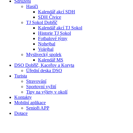
Sdružení
Hasiči
Kalendář akcí SDH
SDH Čivice
TJ Sokol Dobříč
Kalendář akcí TJ Sokol
Historie TJ Sokol
Fotbalové týmy
Nohejbal
Volejbal
Myslivecký spolek
Kalendář MS
DSO Dobříč, Kaceřov a Koryta
Úřední deska DSO
Turista
Stravování
Sportovní vyžití
Tipy na výlety v okolí
Kontakty
Mobilní aplikace
Senioři APP
Dotace