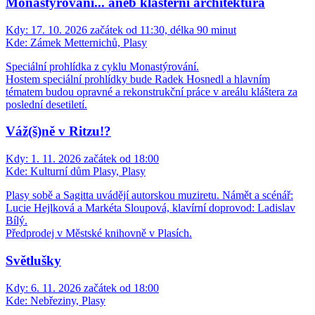
Monastýrování... aneb klášterní architektura
Kdy:
17. 10. 2026 začátek od 11:30, délka 90 minut
Kde:
Zámek Metternichů, Plasy
Speciální prohlídka z cyklu Monastýrování.
Hostem speciální prohlídky bude Radek Hosnedl a hlavním
tématem budou opravné a rekonstrukční práce v areálu kláštera za
poslední desetiletí.
Váž(š)ně v Ritzu!?
Kdy:
1. 11. 2026 začátek od 18:00
Kde:
Kulturní dům Plasy, Plasy
Plasy sobě a Sagitta uvádějí autorskou muziretu. Námět a scénář:
Lucie Hejlková a Markéta Sloupová, klavírní doprovod: Ladislav
Bílý.
Předprodej v Městské knihovně v Plasích.
Světlušky
Kdy:
6. 11. 2026 začátek od 18:00
Kde:
Nebřeziny, Plasy