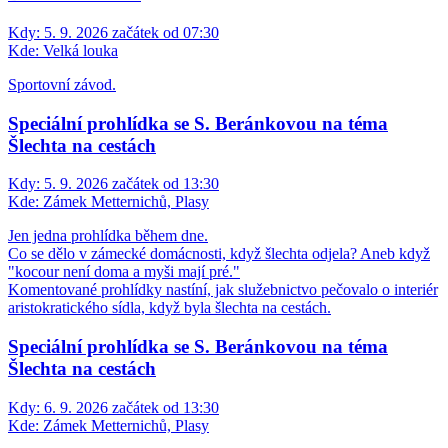
Kdy:
5. 9. 2026 začátek od 07:30
Kde:
Velká louka
Sportovní závod.
Speciální prohlídka se S. Beránkovou na téma
Šlechta na cestách
Kdy:
5. 9. 2026 začátek od 13:30
Kde:
Zámek Metternichů, Plasy
Jen jedna prohlídka během dne.
Co se dělo v zámecké domácnosti, když šlechta odjela? Aneb když
"kocour není doma a myši mají pré."
Komentované prohlídky nastíní, jak služebnictvo pečovalo o interiér
aristokratického sídla, když byla šlechta na cestách.
Speciální prohlídka se S. Beránkovou na téma
Šlechta na cestách
Kdy:
6. 9. 2026 začátek od 13:30
Kde:
Zámek Metternichů, Plasy