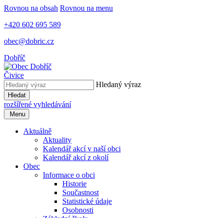
Rovnou na obsah
Rovnou na menu
+420 602 695 589
obec@dobric.cz
Dobříč
Čivice
Hledaný výraz
Hledat
rozšířené vyhledávání
Menu
Aktuálně
Aktuality
Kalendář akcí v naší obci
Kalendář akcí z okolí
Obec
Informace o obci
Historie
Součastnost
Statistické údaje
Osobnosti