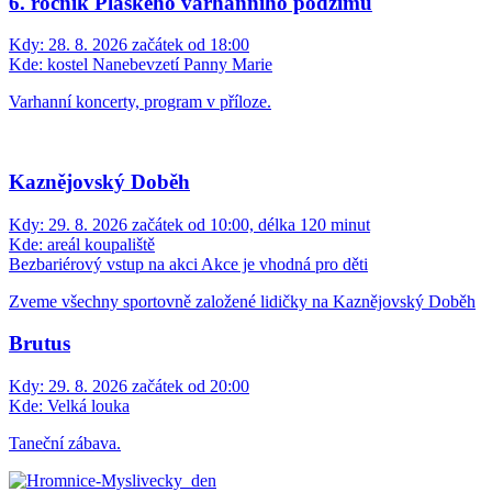
6. ročník Plaského varhanního podzimu
Kdy:
28. 8. 2026 začátek od 18:00
Kde:
kostel Nanebevzetí Panny Marie
Varhanní koncerty, program v příloze.
Kaznějovský Doběh
Kdy:
29. 8. 2026 začátek od 10:00, délka 120 minut
Kde:
areál koupaliště
Bezbariérový vstup na akci
Akce je vhodná pro děti
Zveme všechny sportovně založené lidičky na Kaznějovský Doběh
Brutus
Kdy:
29. 8. 2026 začátek od 20:00
Kde:
Velká louka
Taneční zábava.