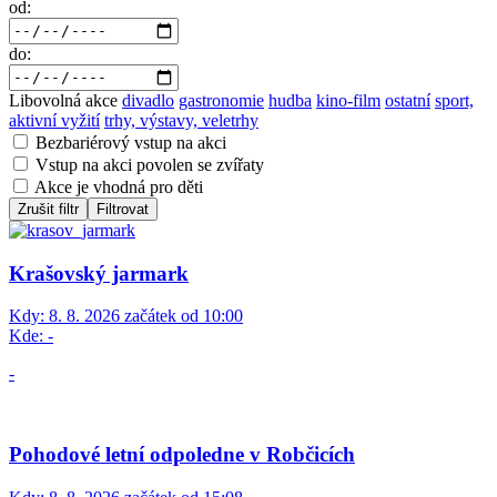
od:
do:
Libovolná akce
divadlo
gastronomie
hudba
kino-film
ostatní
sport,
aktivní vyžití
trhy, výstavy, veletrhy
Bezbariérový vstup na akci
Vstup na akci povolen se zvířaty
Akce je vhodná pro děti
Zrušit filtr
Filtrovat
Krašovský jarmark
Kdy:
8. 8. 2026 začátek od 10:00
Kde:
-
-
Pohodové letní odpoledne v Robčicích