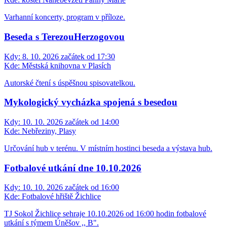
Varhanní koncerty, program v příloze.
Beseda s TerezouHerzogovou
Kdy:
8. 10. 2026 začátek od 17:30
Kde:
Městská knihovna v Plasích
Autorské čtení s úspěšnou spisovatelkou.
Mykologický vycházka spojená s besedou
Kdy:
10. 10. 2026 začátek od 14:00
Kde:
Nebřeziny, Plasy
Určování hub v terénu. V místním hostinci beseda a výstava hub.
Fotbalové utkání dne 10.10.2026
Kdy:
10. 10. 2026 začátek od 16:00
Kde:
Fotbalové hřiště Žichlice
TJ Sokol Žichlice sehraje 10.10.2026 od 16:00 hodin fotbalové
utkání s týmem Úněšov ,, B".