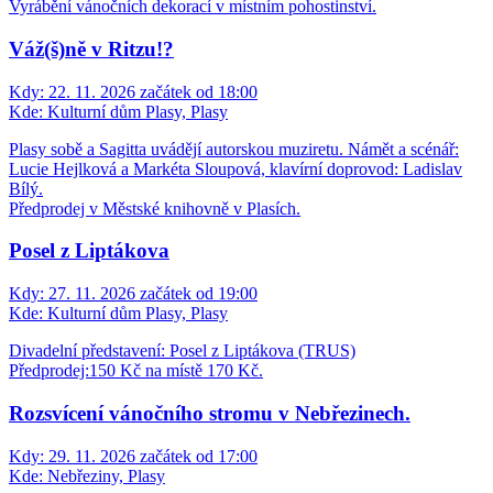
Vyrábění vánočních dekorací v místním pohostinství.
Váž(š)ně v Ritzu!?
Kdy:
22. 11. 2026 začátek od 18:00
Kde:
Kulturní dům Plasy, Plasy
Plasy sobě a Sagitta uvádějí autorskou muziretu. Námět a scénář:
Lucie Hejlková a Markéta Sloupová, klavírní doprovod: Ladislav
Bílý.
Předprodej v Městské knihovně v Plasích.
Posel z Liptákova
Kdy:
27. 11. 2026 začátek od 19:00
Kde:
Kulturní dům Plasy, Plasy
Divadelní představení: Posel z Liptákova (TRUS)
Předprodej:150 Kč na místě 170 Kč.
Rozsvícení vánočního stromu v Nebřezinech.
Kdy:
29. 11. 2026 začátek od 17:00
Kde:
Nebřeziny, Plasy