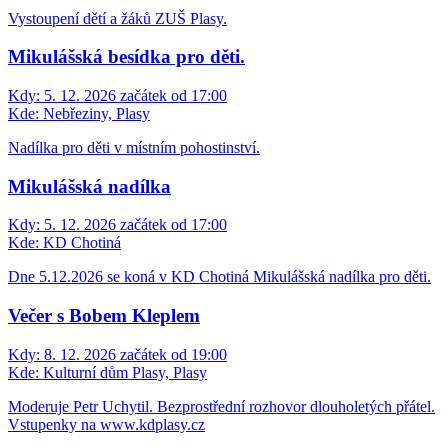
Vystoupení dětí a žáků ZUŠ Plasy.
Mikulášská besídka pro děti.
Kdy:
5. 12. 2026 začátek od 17:00
Kde:
Nebřeziny, Plasy
Nadílka pro děti v místním pohostinství.
Mikulášská nadílka
Kdy:
5. 12. 2026 začátek od 17:00
Kde:
KD Chotiná
Dne 5.12.2026 se koná v KD Chotiná Mikulášská nadílka pro děti.
Večer s Bobem Kleplem
Kdy:
8. 12. 2026 začátek od 19:00
Kde:
Kulturní dům Plasy, Plasy
Moderuje Petr Uchytil. Bezprostřední rozhovor dlouholetých přátel.
Vstupenky na www.kdplasy.cz