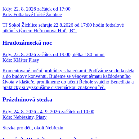
Kdy:
22. 8. 2026 začátek od 17:00
Kde:
Fotbalové hřiště Žichlice
TJ Sokol Žichlice sehraje 22.8.2026 od 17:00 hodin fotbalové
utkání s týmem Heřmanova Huť ,,B".
Hradozámecká noc
Kdy:
22. 8. 2026 začátek od 19:00, délka 180 minut
Kde:
Klášter Plasy
Komentované noční prohlídky s baterkami. Podíváme se do kostela
a do budovy konventu. Budeme se věnovat tématu každodenního
života v klášteře, pronikneme do učení Řehole svatého Benedikta a
prakticky si vyzkoušíme cisterciáckou znakovou řeč.
Prázdninová stezka
Kdy:
24. 8. 2026 - 4. 9. 2026 začátek od 10:00
Kde:
Nebřeziny, Plasy
Stezka pro děti, okolí Nebřezin.