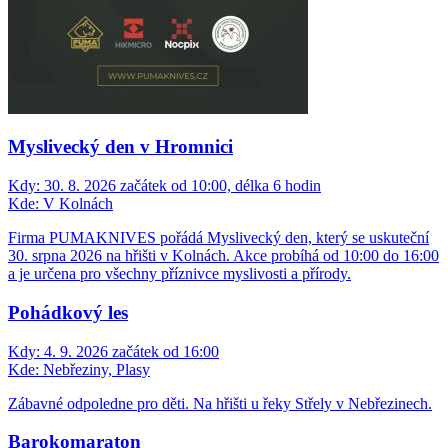
Myslivecký den v Hromnici
Kdy:
30. 8. 2026 začátek od 10:00, délka 6 hodin
Kde:
V Kolnách
Firma PUMAKNIVES pořádá Myslivecký den, který se uskuteční
30. srpna 2026 na hřišti v Kolnách. Akce probíhá od 10:00 do 16:00
a je určena pro všechny příznivce myslivosti a přírody.
Pohádkový les
Kdy:
4. 9. 2026 začátek od 16:00
Kde:
Nebřeziny, Plasy
Zábavné odpoledne pro děti. Na hřišti u řeky Střely v Nebřezinech.
Barokomaraton