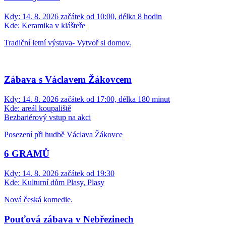
Kdy:
14. 8. 2026 začátek od 10:00, délka 8 hodin
Kde:
Keramika v klášteře
Tradiční letní výstava- Vytvoř si domov.
Zábava s Václavem Žákovcem
Kdy:
14. 8. 2026 začátek od 17:00, délka 180 minut
Kde:
areál koupaliště
Bezbariérový vstup na akci
Posezení při hudbě Václava Žákovce
6 GRAMŮ
Kdy:
14. 8. 2026 začátek od 19:30
Kde:
Kulturní dům Plasy, Plasy
Nová česká komedie.
Pouťová zábava v Nebřezinech