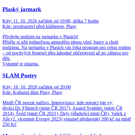
Plaský jarmark
Kdy:
11. 10. 2026 začátek od 10:00, délka 7 hodin
Kde:
prostranství před klášterem, Plasy
Přivítejte podzim na jarmarku v Plasích!
Přijďte si užít jedinečnou atmosféru plnou vůní, barev a chutí
podzimu. Na jarmarku v Plasích vás čeká program pro celou rodinu
– od poctivých řemesel přes lahodné občerstvení až po zábavu pro
děti.
Vstupné je zdarma.
SLAM Poetry
Kdy:
16. 10. 2026 začátek od 20:00
Kde:
Kulturní dům Plasy, Plasy
Mistři ČR poezie naživo. Improvizace, kde porotci jste vy,
diváci.Dr. Filipitch (mistr ČR 2017), Anatol Svahilec (mistr ČR
2014), Švéd (mistr ČR 2021), Dejv (úřadující mistr ČR), Vašek z
Aše (2. vicemistr Evropy 2023) vstupné předprodej 200 kč na místě
250 Kč