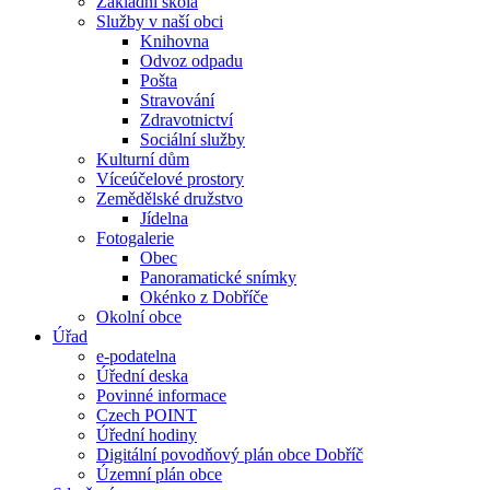
Základní škola
Služby v naší obci
Knihovna
Odvoz odpadu
Pošta
Stravování
Zdravotnictví
Sociální služby
Kulturní dům
Víceúčelové prostory
Zemědělské družstvo
Jídelna
Fotogalerie
Obec
Panoramatické snímky
Okénko z Dobříče
Okolní obce
Úřad
e-podatelna
Úřední deska
Povinné informace
Czech POINT
Úřední hodiny
Digitální povodňový plán obce Dobříč
Územní plán obce