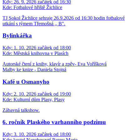
Kdy:
26. 9. 2026 začátek od 16:30
Kde:
Fotbalové hřiště Žichlice
TJ Sokol Žichlice sehraje 26.9.2026 od 16:30 hodin fotbalové
utkání s týmem Třemošná ,, B".
Bylinkářka
Kdy:
1. 10. 2026 začátek od 18:00
Kde:
Městská knihovna v Plasích
Autorské čtení z knihy, klavír a zpěv- Eva Voříšková
Malby ke knize - Daniela Stojná
Kafé u Osmanyho
Kdy:
2. 10. 2026 začátek od 19:00
Kde:
Kulturní dům Plasy, Plasy
Zábavná talkshow.
6. ročník Plaského varhanního podzimu
Kdy:
3. 10. 2026 začátek od 18:00
Kde:
kostel Nanebevzetí Panny Marie