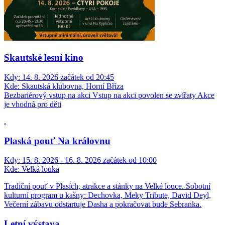
Skautské lesní kino
Kdy:
14. 8. 2026 začátek od 20:45
Kde:
Skautská klubovna, Horní Bříza
Bezbariérový vstup na akci
Vstup na akci povolen se zvířaty
Akce
je vhodná pro děti
.
Plaská pouť Na královnu
Kdy:
15. 8. 2026 - 16. 8. 2026 začátek od 10:00
Kde:
Velká louka
Tradiční pouť v Plasích, atrakce a stánky na Velké louce. Sobotní
kulturní program u kašny: Dechovka, Meky Tribute, David Deyl,
Večerní zábavu odstartuje Dasha a pokračovat bude Sebranka.
Letní výstava