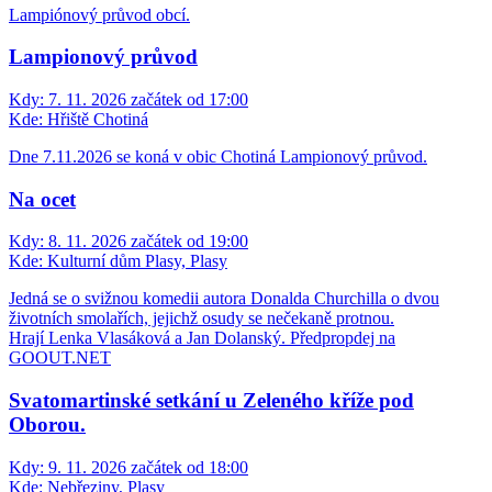
Lampiónový průvod obcí.
Lampionový průvod
Kdy:
7. 11. 2026 začátek od 17:00
Kde:
Hřiště Chotiná
Dne 7.11.2026 se koná v obic Chotiná Lampionový průvod.
Na ocet
Kdy:
8. 11. 2026 začátek od 19:00
Kde:
Kulturní dům Plasy, Plasy
Jedná se o svižnou komedii autora Donalda Churchilla o dvou
životních smolařích, jejichž osudy se nečekaně protnou.
Hrají Lenka Vlasáková a Jan Dolanský. Předpropdej na
GOOUT.NET
Svatomartinské setkání u Zeleného kříže pod
Oborou.
Kdy:
9. 11. 2026 začátek od 18:00
Kde:
Nebřeziny, Plasy