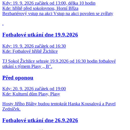
Kdy:
19. 9. 2026 začátek od 13:00, délka 10 hodin
Kde:
hřiště před sokolovnou, Horní Bříza
Bezbariérový vstup na akci
Vstup na akci povolen se zvířaty
.
Fotbalové utkání dne 19.9.2026
Kdy:
19. 9. 2026 začátek od 16:30
Kde:
Fotbalové hřiště Žichlice
TJ Sokol Žichlice sehraje 19.9.2026 od 16:30 hodin fotbalové
utkání s týmem Plasy ,, B".
Před oponou
Kdy:
20. 9. 2026 začátek od 19:00
Kde:
Kulturní dům Plasy, Plasy
Hosty Jiřího Bláhy budou tentokrát Hanka Kousalová a Pavel
Zedníček.
Fotbalové utkání dne 26.9.2026