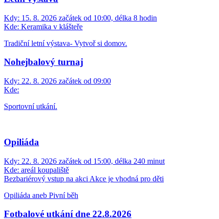
Kdy:
15. 8. 2026 začátek od 10:00, délka 8 hodin
Kde:
Keramika v klášteře
Tradiční letní výstava- Vytvoř si domov.
Nohejbalový turnaj
Kdy:
22. 8. 2026 začátek od 09:00
Kde:
Sportovní utkání.
Opiliáda
Kdy:
22. 8. 2026 začátek od 15:00, délka 240 minut
Kde:
areál koupaliště
Bezbariérový vstup na akci
Akce je vhodná pro děti
Opiliáda aneb Pivní běh
Fotbalové utkání dne 22.8.2026