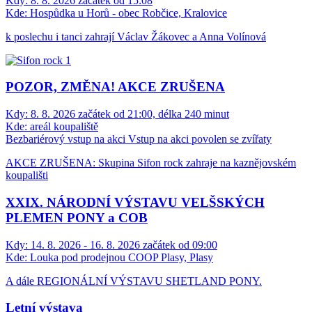
Kdy:
8. 8. 2026 začátek od 15:08
Kde:
Hospůdka u Horů - obec Robčice, Kralovice
k poslechu i tanci zahrají Václav Žákovec a Anna Volínová
POZOR, ZMĚNA! AKCE ZRUŠENA
Kdy:
8. 8. 2026 začátek od 21:00, délka 240 minut
Kde:
areál koupaliště
Bezbariérový vstup na akci
Vstup na akci povolen se zvířaty
AKCE ZRUŠENA: Skupina Sifon rock zahraje na kaznějovském
koupališti
XXIX. NÁRODNÍ VÝSTAVU VELŠSKÝCH
PLEMEN PONY a COB
Kdy:
14. 8. 2026 - 16. 8. 2026 začátek od 09:00
Kde:
Louka pod prodejnou COOP Plasy, Plasy
A dále REGIONÁLNÍ VÝSTAVU SHETLAND PONY.
Letní výstava