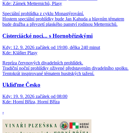
Kde:
Zámek Metternichů, Plasy
Speciální prohlídka z cyklu Monastýrování.
Hostem speciální prohlídky bude Jan Kahuda a hlavním tématem
bude dražba a převzetí plaského panství rodinou Metternichů.
Cisterciácké noci... s Hornobřízskými
Kdy:
12. 9. 2026 začátek od 19:00, délka 240 minut
Kde:
Klášter Plasy
Repríza červnových divadelních prohlídek.
Tradiční noční prohlídky oživené představením divadelního spolku.
Tentokrát inspirované tématem husitských tažení.
Ukliďme Česko
Kdy:
19. 9. 2026 začátek od 08:00
Kde:
Horní Bříza, Horní Bříza
-